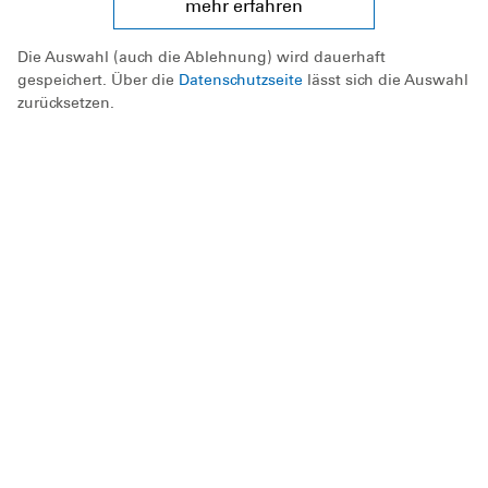
mehr erfahren
persönliche Daten, wie Ihre IP-Adresse.
Die Auswahl (auch die Ablehnung) wird dauerhaft
gespeichert. Über die
Datenschutzseite
lässt sich die Auswahl
zurücksetzen.
Durch die Wiedergabe dieses Videos
speichert YouTube möglicherweise
persönliche Daten, wie Ihre IP-Adresse.