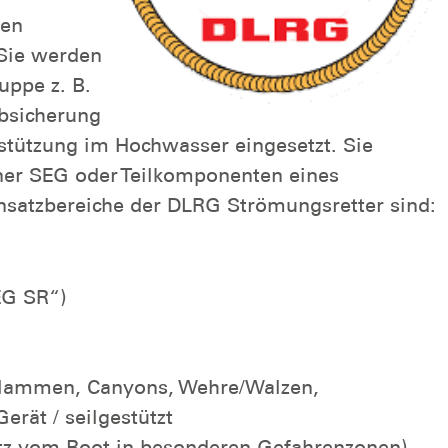
den
 Sie werden
uppe z. B.
Absicherung
stützung im Hochwasser eingesetzt. Sie
iner SEG oder Teilkomponenten eines
nsatzbereiche der DLRG Strömungsretter sind:
EG SR“)
Klammen, Canyons, Wehre/Walzen,
erät / seilgestützt
atz vom Boot in besonderen Gefahrenzonen)