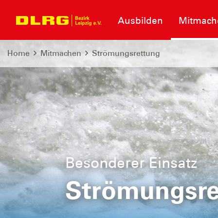
Ausbilden
Mitmach
Home
Mitmachen
Strömungsrettung
Besonderer Einsatz
Besonderer Einsatz
Strömungsre
Strömungsre