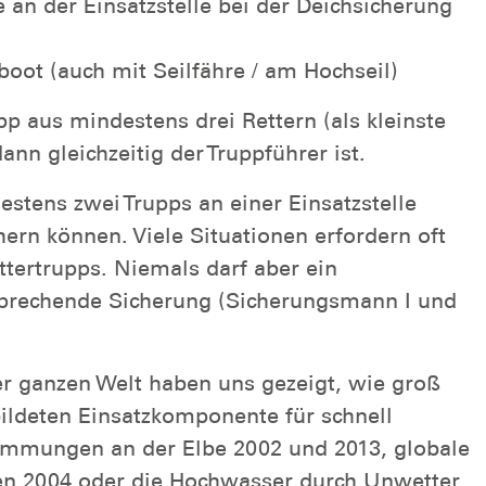
e an der Einsatzstelle bei der Deichsicherung
ot (auch mit Seilfähre / am Hochseil)
p aus mindestens drei Rettern (als kleinste
nn gleichzeitig der Truppführer ist.
estens zwei Trupps an einer Einsatzstelle
hern können. Viele Situationen erfordern oft
tertrupps. Niemals darf aber ein
sprechende Sicherung (Sicherungsmann I und
er ganzen Welt haben uns gezeigt, wie groß
bildeten Einsatzkomponente für schnell
emmungen an der Elbe 2002 und 2013, globale
ien 2004 oder die Hochwasser durch Unwetter