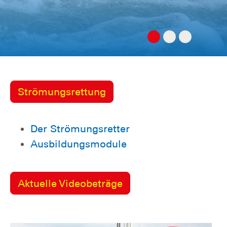
Strömungsrettung
Der Strömungsretter
Ausbildungsmodule
Aktuelle Videobeträge