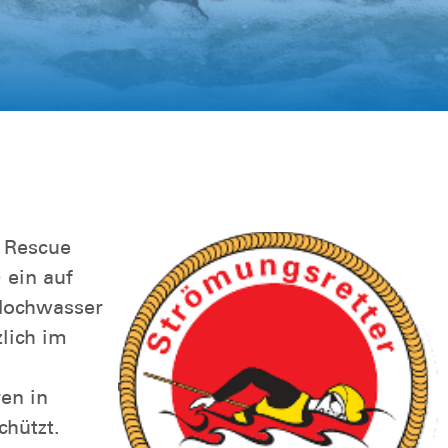
 Rescue
 ein auf
Hochwasser
zlich im
en in
hützt.